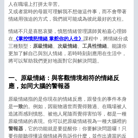
人在職場上打拼太辛苦。
又或者當時的母親可理解我不想做這件事，而不會帶著
情緒用強迫的方式，我們就可能成為彼此最好的支柱。
情緒不只是喜怒哀樂，憤怒情緒管理講師黃柏嘉心理師
在
《掌控憤怒情緒 掌舵你的人生》
課程中，將情緒分成
三種類型：
原級情緒
、
次級情緒
、
工具性情緒
。能讓你
更加了解自己與別人情緒，若時時刻刻應用在生活中，
將可以幫助我們更好地面對它與解決問題。
一、原級情緒：與客觀情境相符的情緒反
應，如同大腦的警報器
原級情緒指的是你現在的情緒反應，跟發生的事件本身
是
一致
的。例如，因寵物過世而覺得難過、在職場被人
造謠而感到憤怒、被他人尾隨而覺得害怕等，都是一種
原級情緒的表現。你可以把原級情緒視為一種大腦裡的
警報器
，它的功能就是要提醒你：你要解決問題囉！只
要你能聽得懂這個情緒再告訴你什麼，並作出適當的反