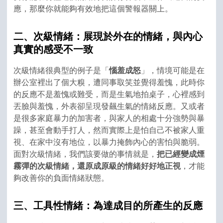
應，那麼你就能夠有效地把這個警報器關上。
二、次級情緒：展現於外在的情緒，與內心
真實的感受不一致
次級情緒很典型的例子是「
惱羞成怒
」，情境可能是在
辦公室裡出了個大糗，遭同事取笑並覺得羞愧，此時你
的反應不是羞愧或難受，而是生氣地拍桌子，心裡感到
丟臉與羞愧，外表卻呈現發飆生氣的情緒反應。又或者
是很多家庭暴力的加害者，與家人的相處十分強勢與暴
躁，甚至會動手打人，然而實際上是怕自己不被家人重
視、在家中沒有地位，以暴力掩飾內心的害怕與脆弱。
面對次級情緒，我們該要做的事情就是，
把已經變成煙
霧彈的次級情緒，還原成原級的情緒好好地正視
，才能
夠改善你的負面情緒狀態。
三、工具性情緒：為達成目的所產生的反應