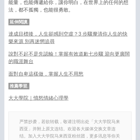
能量，也能傳遞給你，讓你明白，在世界上的任何的想
法，都不孤獨，也能很勇敢。
延伸閱讀.
達成目標後，人生卻感到空虛？3 步驟釐清你人生的快
樂來源 別再迷惘追尋
說對不起不是先認輸！掌握有效道歉七步驟 迎向更廣闊
的職涯舞台
面對自卑這樣做，掌握人生不用愁
推薦學習.
大大學院｜憤怒情緒心理學
严禁抄袭，若欲转载，敬请注明出处「大大学院马来
西亚」并附上原文连结。欢迎各大媒体交换文章连
结。加入大大学院马来西亚粉丝团，更多讯息等你关