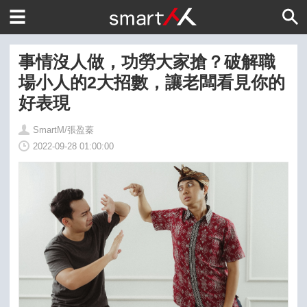
事情沒人做，功勞大家搶？破解職
場小人的2大招數，讓老闆看見你的
好表現
SmartM/張盈蓁
2022-09-28 01:00:00