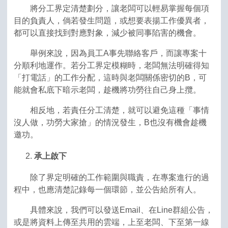
將分工界定清楚劃分，讓老闆可以輕易掌握每個項
目的負責人，倘若發生問題，或想要表揚工作優異者，
都可以直接找到對應對象，減少被同事陷害的機會。
舉例來說，因為員工A事先聯絡客戶，而讓專案十
分順利地運作。若分工界定模糊時，老闆無法明確得知
「打電話」的工作分配，這時與老闆關係密切的B，可
能就會私底下暗示老闆，趁機將功勞往自己身上攬。
相反地，若責任分工清楚，就可以避免這種「事情
沒人做，功勞大家搶」的情況發生，B也沒有機會趁機
邀功。
承上啟下
除了界定明確的工作範圍與職責，在專案進行的過
程中，也應清楚記錄每一個環節，並公告給所有人。
具體來說，我們可以發送Email、在Line群組公告，
或是將資料上傳至共用的雲端，上至老闆、下至第一線