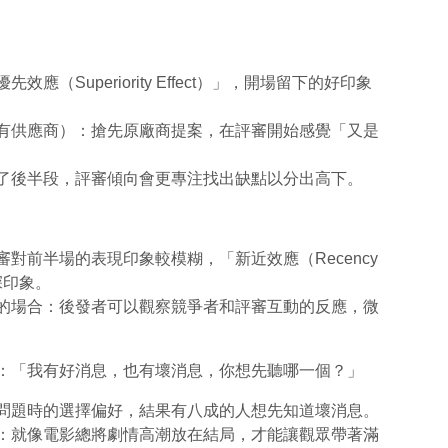
Superiority Effect）」，開場留下的好印象
供應商）：搶先原廠商提案，在評審開始感覺「又是
後半段，評審傾向會更專注找出缺點以分出高下。
前半場的表現印象較模糊，「新近效應（Recency
深印象。
場合：後發者可以觀察競爭者和評審互動的反應，微
：「我有好消息，也有壞消息，你想先聽哪一個？」
問題時的選擇偏好，結果有八成的人想先知道壞消息。
：就像電影總將劇情高潮放在結局，才能讓觀眾帶著滿