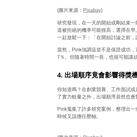
(圖片來源：
Pixabay
)
研究發現，在一天的開始或剛結束一
道被拒絕的機率可能很高，選擇在早
一起放鬆一下：「在開始討論之前，
當然，Pink強調這並不是保證成功
7％。但隨著時間一長，也很可能讓
4. 出場順序竟會影響得
你知道嗎？在創業競賽、工作面試或
了實力較量之外，出場順序居然也會
Pink蒐集了許多研究案例，整理出
時候又該擔任壓軸。