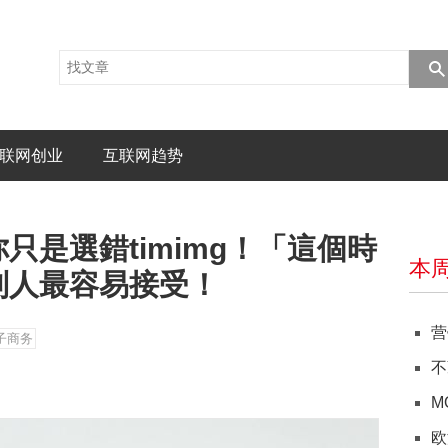
联网创业
互联网趋势
只是選錯timimg！「這個時
本
別人最容易接受！
营
子商务
不
M
欧