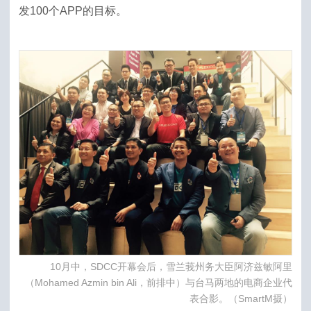
发100个APP的目标。
10月中，SDCC开幕会后，雪兰莪州务大臣阿济兹敏阿里
（Mohamed Azmin bin Ali，前排中）与台马两地的电商企业代
表合影。（SmartM摄）