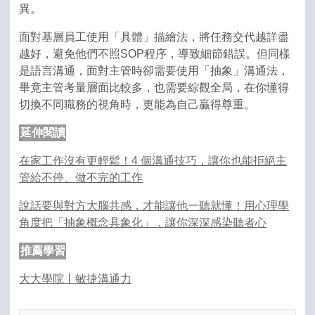
異。
面對基層員工使用「具體」描繪法，將任務交代越詳盡
越好，避免他們不照SOP程序，導致細節錯誤。但同樣
是語言溝通，面對主管時卻需要使用「抽象」溝通法，
畢竟主管考量層面比較多，也需要綜觀全局，在你懂得
切換不同職務的視角時，更能為自己贏得尊重。
延伸閱讀
在家工作沒有更輕鬆！4 個溝通技巧，讓你也能拒絕主
管給不停、做不完的工作
說話要與對方大腦共感，才能讓他一聽就懂！用心理學
角度把「抽象概念具象化」，讓你深深感染聽者心
推薦學習
大大學院丨敏捷溝通力