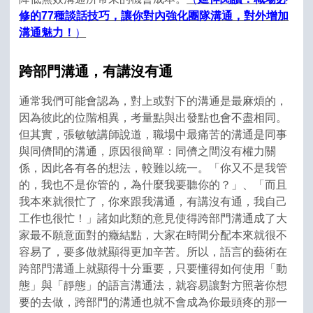
修的77種談話技巧，讓你對內強化團隊溝通，對外增加
溝通魅力！
）
跨部門溝通，有講沒有通
通常我們可能會認為，對上或對下的溝通是最麻煩的，
因為彼此的位階相異，考量點與出發點也會不盡相同。
但其實，張敏敏講師說道，職場中最痛苦的溝通是同事
與同儕間的溝通，原因很簡單：同儕之間沒有權力關
係，因此各有各的想法，較難以統一。「你又不是我管
的，我也不是你管的，為什麼我要聽你的？」、「而且
我本來就很忙了，你來跟我溝通，有講沒有通，我自己
工作也很忙！」諸如此類的意見使得跨部門溝通成了大
家最不願意面對的癥結點，大家在時間分配本來就很不
容易了，要多做就顯得更加辛苦。所以，語言的藝術在
跨部門溝通上就顯得十分重要，只要懂得如何使用「動
態」與「靜態」的語言溝通法，就容易讓對方照著你想
要的去做，跨部門的溝通也就不會成為你最頭疼的那一