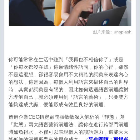
图片来源 :
unsplash
你可能常常在生活中聽到「我再也不相信你了」或是
「你每次都沒在聽」這類情緒性語句，你的心裡，雖然
不是這麼想，卻很容易會用不太精確的詞彙來表達內心
的想法，這是因為，每個人利用語言來描述自己的世界
時，其實都詞彙是有限的，因此如何透過語言溝通讓對
方理解自己，就必須運用到「語言的藝術」，只要雙方
能夠達成共識，便能形成有效且良好的溝通。
透過企業CEO指定顧問張敏敏深入解析的「靜態」與
「動態」兩大語言藝術溝通法，讓你在進行跨部門溝通
時如魚得水，不僅可以表現個人的談話魅力，還能大大
降低無效溝通所帶來的機會成本。
（
延伸閱讀：職場必