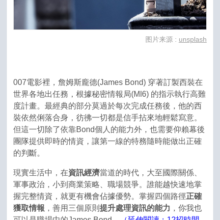
图片来源 :
unsplash
007電影裡，詹姆斯龐德(James Bond) 穿著訂製西裝在
世界各地出任務，根據秘密情報局(MI6) 的指示執行高難
度計畫。最經典的部分莫過於每次完成任務後，他的西
裝依然俐落合身，彷彿一切都是信手拈來地輕鬆寫意。
但這一切除了依靠Bond個人的能力外，也需要仰賴幕後
團隊提供即時的情資，讓第一線的特務隨時能做出正確
的判斷。
現實生活中，在
資訊經濟
當道的時代，大至國際關係、
軍事政治，小到商業策略、職場競爭。誰能越快速地掌
握完整情資，就更有機會佔據優勢。掌握四個路徑
正確
獲取情報
，善用三個原則
提升處理資訊的能力
，你我也
可以是職場中的James Bond。
（延伸閱讀：12招時間