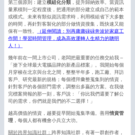
第三個原則：建立
模組化分類
，提升歸納效率。當資訊
量累積到一定程度後，把通用的部分建立成自己的範本
或模式。未來有類似資訊需求時，利用模組省下大多數
的時間，再針對客製化的部分做情資搜集，既快速又能
保有一致性。
（延伸閱讀：別再庸庸碌碌奔波於家庭工
作間！學習時間管理，成為高效運轉人生精力的聰明
人！）
幾年前在一間上市公司，老闆把最重要的任務交給我 –
「搶下全球最大電腦品牌的新產品標案」。我開始每個
月穿梭在北京與台北之間，整整半年多，跑工廠、拜訪
客戶、研究最新的規格；每個禮拜彙整蒐集到的情資，
針對客戶的各個部門需求，調整出多贏的方案。在我做
完標案簡報的那一刻，客戶說：「你比我們還要了解公
司的需求，你們就是我們的不二選擇！」
越高價值的情資，越要提早開始蒐集準備。善用
情資管
理
，每個人都有機會小兵立大功。
關於跨界知識社群：
跨界知識社群，有著一群創作者，