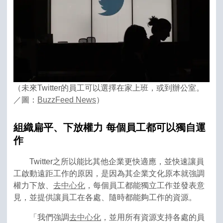
（未來Twitter的員工可以選擇在家上班，或到辦公室。
／圖：
BuzzFeed News
）
組織扁平、下放權力
每個員工都可以獨自運
作
Twitter之所以能比其他企業更快適應，並快速讓員
工啟動遠距工作的原因，是因為其企業文化原本就強調
權力下放、
去中心化
，每個員工都能獨立工作並發表意
見，並提供讓員工在各處、隨時都能夠工作的資源。
「我們強調
去中心化
，並用所有資源支持各處的員