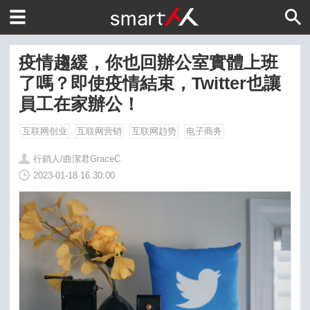
疫情趨緩，你也回辦公室實體上班
了嗎？即使疫情結束，Twitter也讓
員工在家辦公！
互联网创业
互联网营销
互联网趋势
电子商务
行銷人/曲潔君GraceC.
2023-01-18 16:30:00