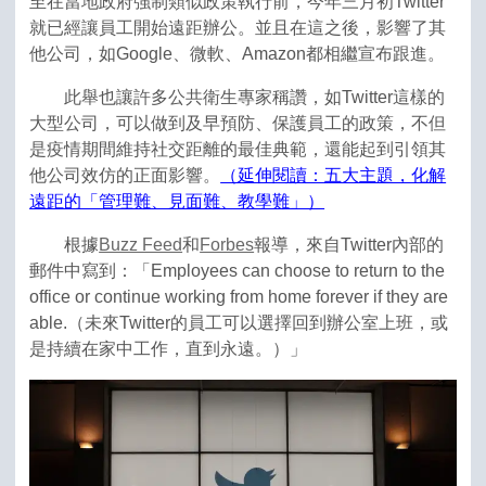
至在當地政府強制類似政策執行前，今年三月初Twitter
就已經讓員工開始遠距辦公。並且在這之後，影響了其
他公司，如Google、微軟、Amazon都相繼宣布跟進。
此舉也讓許多公共衛生專家稱讚，如Twitter這樣的
大型公司，可以做到及早預防、保護員工的政策，不但
是疫情期間維持社交距離的最佳典範，還能起到引領其
他公司效仿的正面影響。
（延伸閱讀：五大主題，化解
遠距的「管理難、見面難、教學難」）
根據
Buzz Feed
和
Forbes
報導，來自Twitter內部的
郵件中寫到：「Employees can choose to return to the
office or continue working from home forever if they are
able.（未來Twitter的員工可以選擇回到辦公室上班，或
是持續在家中工作，直到永遠。）」