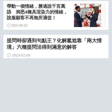
帶動一個情緒，勝過說千言萬
語 洞悉4種具渲染力的情緒，
說服顧客不再無所適從！
2022-06-19
提問時卻遇到句點王？化解尷尬靠「兩大情
境」六種提問法得到滿意的解答
2023-01-04