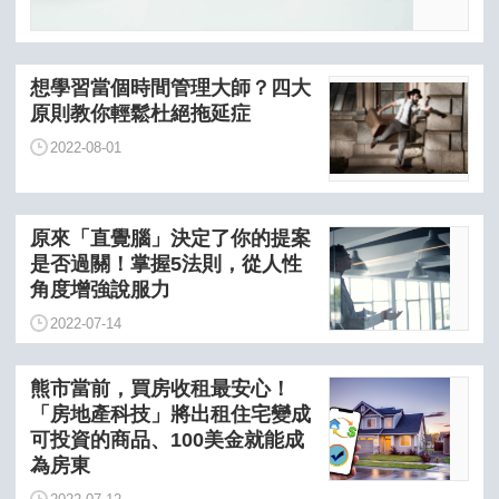
想學習當個時間管理大師？四大
原則教你輕鬆杜絕拖延症
2022-08-01
原來「直覺腦」決定了你的提案
是否過關！掌握5法則，從人性
角度增強說服力
2022-07-14
熊市當前，買房收租最安心！
「房地產科技」將出租住宅變成
可投資的商品、100美金就能成
為房東