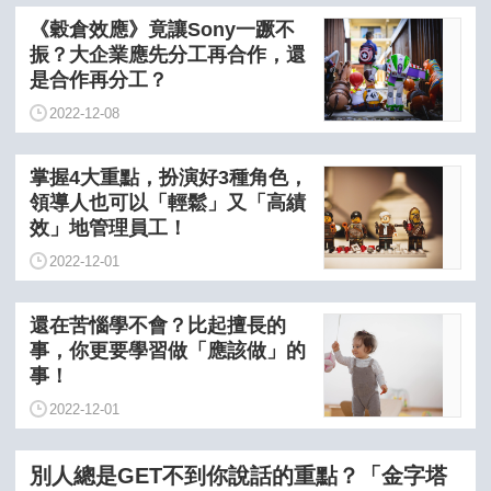
《穀倉效應》竟讓Sony一蹶不
振？大企業應先分工再合作，還
是合作再分工？
2022-12-08
掌握4大重點，扮演好3種角色，
領導人也可以「輕鬆」又「高績
效」地管理員工！
2022-12-01
還在苦惱學不會？比起擅長的
事，你更要學習做「應該做」的
事！
2022-12-01
別人總是GET不到你說話的重點？「金字塔